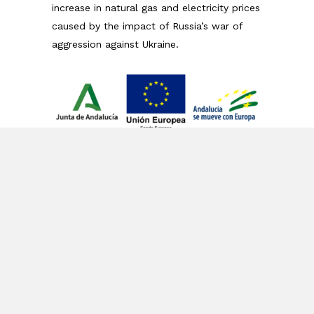
increase in natural gas and electricity prices
caused by the impact of Russia’s war of
aggression against Ukraine.
SURCO LEGAL SOCIEDAD LIMITADA PROFESIONAL
has received a grant from the European Union
under the ‘Programa Operativo FEDER de Andalucía
2014-2020’, funded as part of the Union’s response
to the COVID-19 pandemic (REACT-EU), to
compensate the extra energy cost of natural gas
and/or electricity to SMEs and self-employed
especially affected by the increase in natural gas