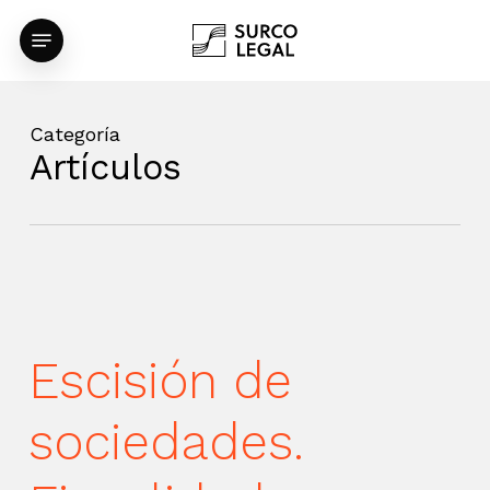
Skip
Menu
to
main
content
Categoría
Artículos
Escisión de
sociedades.