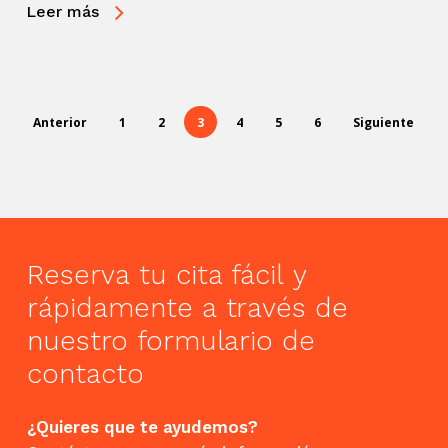
Leer más
Anterior
1
2
3
4
5
6
Siguiente
Reserva
tu
cita
fácil
y
rápidamente
a
través
de
nuestro
formulario
de
contacto
¿Quieres que te ayudemos?